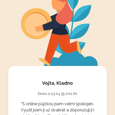
Vojta
,
Kladno
Kateřin
Dnes o 13:04
35 000 Kč
Dnes o 12:
S online půjčkou jsem velmi spokojen.
"Jsem velmi spokoje
užil jsem ji už dvakrát a doporučuji ji i
a profesionálním 