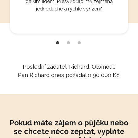
alším lidem. Přesvědčilo mě zejména
nečekané výdaje ale 
jednoduché a rychlé vyřízení."
všechno rychle a 
Poslední žadatel:
Richard
,
Olomouc
Pan
Richard
dnes požádal
o
90 000 Kč
.
Pokud máte zájem o půjčku nebo
se chcete něco zeptat, vyplňte